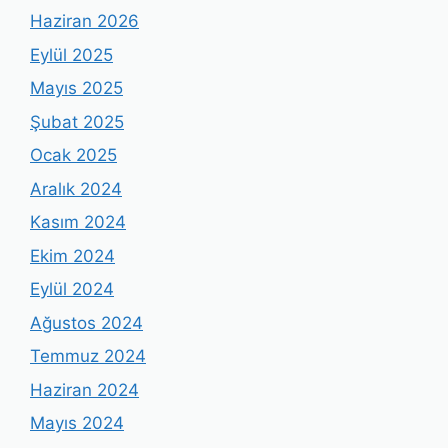
Haziran 2026
Eylül 2025
Mayıs 2025
Şubat 2025
Ocak 2025
Aralık 2024
Kasım 2024
Ekim 2024
Eylül 2024
Ağustos 2024
Temmuz 2024
Haziran 2024
Mayıs 2024