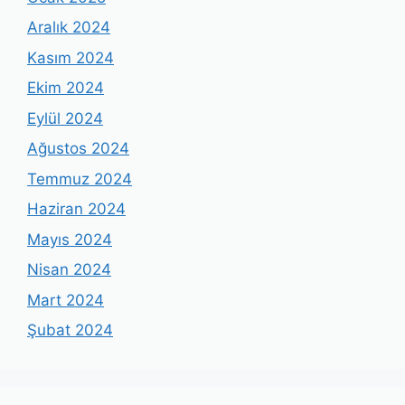
Aralık 2024
Kasım 2024
Ekim 2024
Eylül 2024
Ağustos 2024
Temmuz 2024
Haziran 2024
Mayıs 2024
Nisan 2024
Mart 2024
Şubat 2024