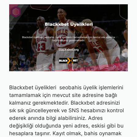
Blackxbet üyelikleri seobahis üyelik işlemlerini
tamamlamak için mevcut site adresine bağlı
kalmanız gerekmektedir. Blackxbet adresinizi
sık sık güncelleyerek ve SNS hesabınızı kontrol
ederek anında bilgi alabilirsiniz. Adres
değişikliği olduğunda yeni adres, eskisi gibi bu
hesaplara taşınır. Kayıt olmak, bahis oynamak