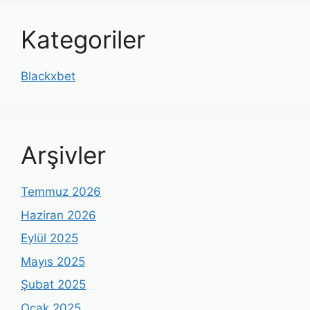
Kategoriler
Blackxbet
Arşivler
Temmuz 2026
Haziran 2026
Eylül 2025
Mayıs 2025
Şubat 2025
Ocak 2025