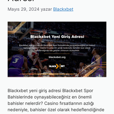
Mayıs 29, 2024
yazar
Blackxbet
Blackxbet yeni giriş adresi Blackxbet Spor
Bahislerinde oynayabileceğiniz en önemli
bahisler nelerdir? Casino fırsatlarının azlığı
nedeniyle, bahisler özel olarak hedeflendiğinde