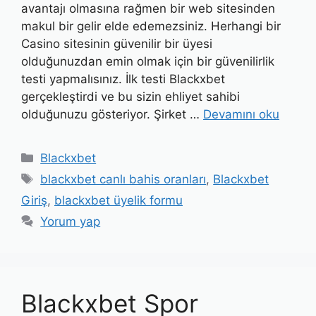
avantajı olmasına rağmen bir web sitesinden
makul bir gelir elde edemezsiniz. Herhangi bir
Casino sitesinin güvenilir bir üyesi
olduğunuzdan emin olmak için bir güvenilirlik
testi yapmalısınız. İlk testi Blackxbet
gerçekleştirdi ve bu sizin ehliyet sahibi
olduğunuzu gösteriyor. Şirket …
Devamını oku
Kategoriler
Blackxbet
Etiketler
blackxbet canlı bahis oranları
,
Blackxbet
Giriş
,
blackxbet üyelik formu
Yorum yap
Blackxbet Spor