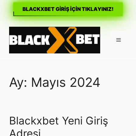
BLACKXBET GİRİŞ İÇİN TIKLAYINIZ!
İçeriğe
atla
Menü
Ay:
Mayıs 2024
Blackxbet Yeni Giriş
Adresi