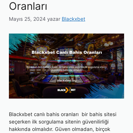
Oranları
Mayıs 25, 2024
yazar
Blackxbet
Blackxbet canlı bahis oranları bir bahis sitesi
seçerken ilk sorgulama sitenin güvenilirliği
hakkında olmalıdır. Güven olmadan, birçok