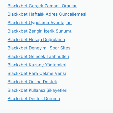
Blackxbet Gerçek Zamanlı Oranlar
Blackxbet Haftalık Adres Güncellemesi
Blackxbet Uygulama Avantajları
Blackxbet Zengin İçerik Sunumu
Blackxbet Hesap Doğrulama
Blackxbet Deneyimli Spor Sitesi
Blackxbet Gelecek Taahhütleri
Blackxbet Kazanç Yöntemleri
Blackxbet Para Çekme Verisi
Blackxbet Online Destek
Blackxbet Kullanıcı Şikayetleri
Blackxbet Destek Durumu