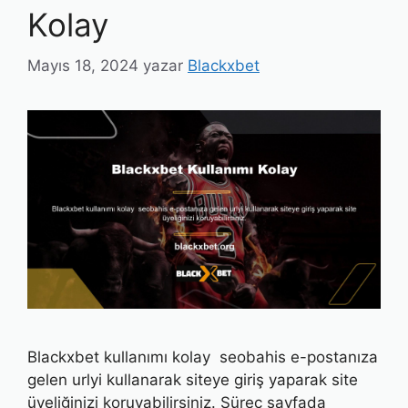
Kolay
Mayıs 18, 2024
yazar
Blackxbet
Blackxbet kullanımı kolay seobahis e-postanıza
gelen urlyi kullanarak siteye giriş yaparak site
üyeliğinizi koruyabilirsiniz. Süreç sayfada