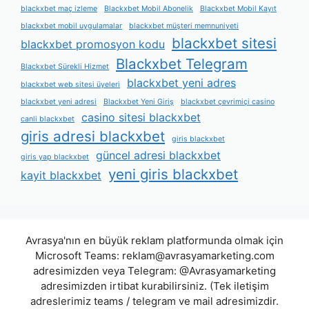
blackxbet maç izleme
Blackxbet Mobil Abonelik
Blackxbet Mobil Kayıt
blackxbet mobil uygulamalar
blackxbet müşteri memnuniyeti
blackxbet sitesi
blackxbet promosyon kodu
Blackxbet Telegram
Blackxbet Sürekli Hizmet
blackxbet yeni adres
blackxbet web sitesi üyeleri
blackxbet yeni adresi
Blackxbet Yeni Giriş
blackxbet çevrimiçi casino
casino sitesi blackxbet
canli blackxbet
giris adresi blackxbet
giris blackxbet
güncel adresi blackxbet
giris yap blackxbet
yeni giris blackxbet
kayit blackxbet
Avrasya'nın en büyük reklam platformunda olmak için
Microsoft Teams:
reklam@avrasyamarketing.com
adresimizden veya Telegram: @Avrasyamarketing
adresimizden irtibat kurabilirsiniz. (Tek iletişim
adreslerimiz teams / telegram ve mail adresimizdir.