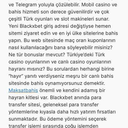
ve Telegram yoluyla çözülebilir. Mobil casino ve
bahis hizmeti son derece güvenilirdir ve çok
çeşitli Türk oyunları ve slot makineleri sunar.
Yeni Blackxbet giriş adresi değiştiyse hemen
sitemi ziyaret edin ve en iyi ülke sitelerine bahis
yapın. Bu web sitesinde maç oran kuponlarının
nasıl kullanılacağını bana söyleyebilir misiniz?
Ne tür bonuslar mevcut? Türkiye’deki Türk
casino oyunlarının ve canlı casino oyunlarının
hayranı mısınız? Bu sorulardan herhangi birine
“hayır” yanıtı verdiyseniz meşru bir canlı bahis
sitesinde bahis oynamıyorsunuz demektir.
Maksatbahis
önemli ve kendini adamış bir
hayran kitlesi var. Blackxbet anında para
transfer sitesi, geleneksel para transfer
yöntemlerine kıyasla daha hızlı yatırım fırsatları
sunmaktadır. Bu ödeme yöntemini seçerek
transfer işlemi sırasında çoğu işlemden