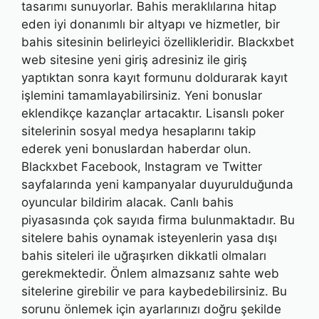
tasarımı sunuyorlar. Bahis meraklılarına hitap
eden iyi donanımlı bir altyapı ve hizmetler, bir
bahis sitesinin belirleyici özellikleridir. Blackxbet
web sitesine yeni giriş adresiniz ile giriş
yaptıktan sonra kayıt formunu doldurarak kayıt
işlemini tamamlayabilirsiniz. Yeni bonuslar
eklendikçe kazançlar artacaktır. Lisanslı poker
sitelerinin sosyal medya hesaplarını takip
ederek yeni bonuslardan haberdar olun.
Blackxbet Facebook, Instagram ve Twitter
sayfalarında yeni kampanyalar duyurulduğunda
oyuncular bildirim alacak. Canlı bahis
piyasasında çok sayıda firma bulunmaktadır. Bu
sitelere bahis oynamak isteyenlerin yasa dışı
bahis siteleri ile uğraşırken dikkatli olmaları
gerekmektedir. Önlem almazsanız sahte web
sitelerine girebilir ve para kaybedebilirsiniz. Bu
sorunu önlemek için ayarlarınızı doğru şekilde