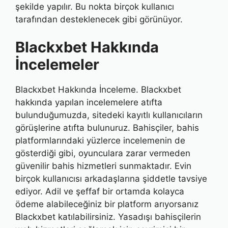
şekilde yapılır. Bu nokta birçok kullanıcı
tarafından desteklenecek gibi görünüyor.
Blackxbet Hakkında
İncelemeler
Blackxbet Hakkında İnceleme. Blackxbet
hakkında yapılan incelemelere atıfta
bulunduğumuzda, sitedeki kayıtlı kullanıcıların
görüşlerine atıfta bulunuruz. Bahisçiler, bahis
platformlarındaki yüzlerce incelemenin de
gösterdiği gibi, oyunculara zarar vermeden
güvenilir bahis hizmetleri sunmaktadır. Evin
birçok kullanıcısı arkadaşlarına şiddetle tavsiye
ediyor. Adil ve şeffaf bir ortamda kolayca
ödeme alabileceğiniz bir platform arıyorsanız
Blackxbet katılabilirsiniz. Yasadışı bahisçilerin