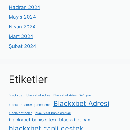
Haziran 2024
Mayıs 2024
Nisan 2024
Mart 2024
Şubat 2024
Etiketler
Blackxbet
blackxbet adres
Blackxbet Adres Değişimi
Blackxbet Adresi
blackxbet adres güncelleme
blackxbet bahis
blackxbet bahis oranları
blackxbet bahis sitesi
blackxbet canli
blackxbet canli destek