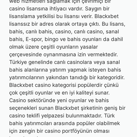
web hizmetleri sağlamak için çevrimiçi bir
casino lisansına ihtiyacı vardır. Saygın bir
lisanslama yetkilisi bu lisansı verir. Blackxbet
lisanssız bir adres olarak ortaya çıktı. Bu lisans,
bahis, canlı bahis, casino, canlı casino, sanal
bahis, E-spor, bingo ve bahis oyunları da dahil
olmak üzere çeşitli oyunların yasalar
çerçevesinde oynanmasına izin vermektedir.
Türkiye genelinde canlı casinolara veya sanal
bahis alanlarına yatırım yapmak isteyen bahis
yatırımcılarının yakından tanıdığı bir kategoridir.
Blackxbet casino kategorisi popülerdir çünkü
çok çeşitli oyunlar ve en iyi kaliteyi sunar.
Casino sektöründe yeni oyunlar ve bahis
seçenekleri sunan Blackxbet şirketinin geniş bir
casino teklifi yelpazesi bulunmaktadır. Türk
bahis yatırımcıları arasında popüler olabilmek
için zengin bir casino portföyünün olması