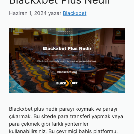
Haziran 1, 2024
yazar
Blackxbet
Blackxbet plus nedir parayı koymak ve parayı
çıkarmak. Bu sitede para transferi yapmak veya
para çekmek gibi farklı yöntemler
kullanabilirsiniz. Bu çevrimiçi bahis platformu,