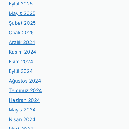
Eylül 2025
Mayıs 2025
Şubat 2025
Ocak 2025
Aralık 2024
Kasım 2024
Ekim 2024
Eylül 2024
Ağustos 2024
Temmuz 2024
Haziran 2024
Mayıs 2024
Nisan 2024