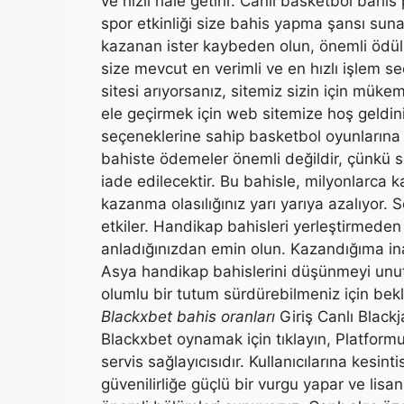
ve hızlı hale getirir. Canlı basketbol bah
spor etkinliği size bahis yapma şansı suna
kazanan ister kaybeden olun, önemli ödül
size mevcut en verimli ve en hızlı işlem se
sitesi arıyorsanız, sitemiz sizin için mükem
ele geçirmek için web sitemize hoş geldin
seçeneklerine sahip basketbol oyunlarına 
bahiste ödemeler önemli değildir, çünkü sa
iade edilecektir. Bu bahisle, milyonlarc
kazanma olasılığınız yarı yarıya azalıyor. 
etkiler. Handikap bahisleri yerleştirmede
anladığınızdan emin olun. Kazandığıma ina
Asya handikap bahislerini düşünmeyi unut
olumlu bir tutum sürdürebilmeniz için bekl
Blackxbet bahis oranları
Giriş Canlı Blackj
Blackxbet oynamak için tıklayın, Platform
servis sağlayıcısıdır. Kullanıcılarına kesi
güvenilirliğe güçlü bir vurgu yapar ve lisa