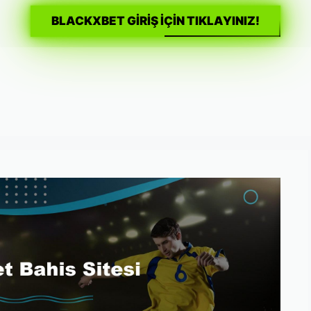
BLACKXBET GİRİŞ İÇİN TIKLAYINIZ!