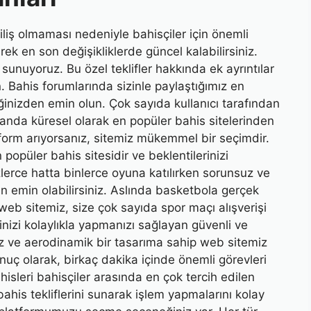
iliş olmaması nedeniyle bahisçiler için önemli
ek en son değişikliklerde güncel kalabilirsiniz.
r sunuyoruz. Bu özel teklifler hakkında ek ayrıntılar
n. Bahis forumlarında sizinle paylaştığımız en
iğinizden emin olun. Çok sayıda kullanıcı tarafından
 anda küresel olarak en popüler bahis sitelerinden
latform arıyorsanız, sitemiz mükemmel bir seçimdir.
opüler bahis sitesidir ve beklentilerinizi
lerce hatta binlerce oyuna katılırken sorunsuz ve
an emin olabilirsiniz. Aslında basketbola gerçek
web sitemiz, size çok sayıda spor maçı alışverişi
nizi kolaylıkla yapmanızı sağlayan güvenli ve
iz ve aerodinamik bir tasarıma sahip web sitemiz
uç olarak, birkaç dakika içinde önemli görevleri
isleri bahisçiler arasında en çok tercih edilen
 bahis tekliflerini sunarak işlem yapmalarını kolay