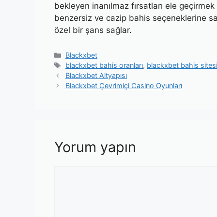
bekleyen inanılmaz fırsatları ele geçirmek
benzersiz ve cazip bahis seçeneklerine sa
özel bir şans sağlar.
Kategoriler
Blackxbet
Etiketler
blackxbet bahis oranları
,
blackxbet bahis sites
Blackxbet Altyapısı
Blackxbet Çevrimiçi Casino Oyunları
Yorum yapın
Yorum