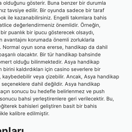
da olduğunu gösterir. Buna benzer bir durumla
z tavsiye edilir. Bir oyunda sadece bir taraf
ok ile kazanabilirsiniz. Engelli takımlara bahis
tlice değerlendirmeniz önemlidir. Örneğin,
ir puanlık bir ipucu gösterecek olsaydı,
n avantajını korumada önemli zorluklarla
r. Normal oyun sona ererse, handikap da dahil
şarılı olacaktır. Bir tür handikap bahsinde
cömert olduğu bilinmektedir. Asya handikap
irini kaldırdıkları için casino severlere bir
, kaybedebilir veya çizebilir. Ancak, Asya handikap
 seçeneklere dahil değildir. Asya handikap
k maçın sonucu bu hedefle belirlenmez ve push
sonucu bahsi yerleştirenlere geri verilecektir. Bu,
ğiterek bahisleri geliştiren basit bir bahis
ikle kalibre edilmiştir.
nları