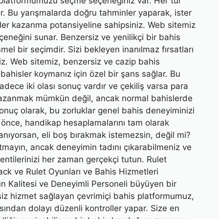
is platformumuzu seçme seçeneğiniz var. Her tür
r. Bu yarışmalarda doğru tahminler yaparak, ister
ler kazanma potansiyeline sahipsiniz. Web sitemiz
çeneğini sunar. Benzersiz ve yenilikçi bir bahis
mel bir seçimdir. Sizi bekleyen inanılmaz fırsatları
iz. Web sitemiz, benzersiz ve cazip bahis
bahisler koymanız için özel bir şans sağlar. Bu
dece iki olası sonuç vardır ve çekiliş varsa para
a kazanmak mümkün değil, ancak normal bahislerde
Sonuç olarak, bu zorluklar genel bahis deneyiminizi
n önce, handikap hesaplamalarını tam olarak
nıyorsan, eli boş bırakmak istemezsin, değil mi?
mayın, ancak deneyimin tadını çıkarabilmeniz ve
entilerinizi her zaman gerçekçi tutun. Rulet
ack ve Rulet Oyunları ve Bahis Hizmetleri
un Kalitesi ve Deneyimli Personeli büyüyen bir
ntisiz hizmet sağlayan çevrimiçi bahis platformumuz,
nsından dolayı düzenli kontroller yapar. Size en