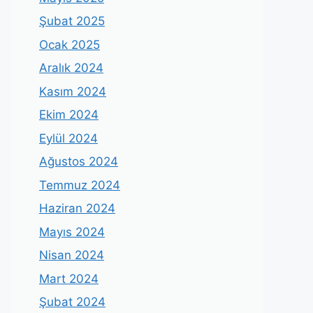
Şubat 2025
Ocak 2025
Aralık 2024
Kasım 2024
Ekim 2024
Eylül 2024
Ağustos 2024
Temmuz 2024
Haziran 2024
Mayıs 2024
Nisan 2024
Mart 2024
Şubat 2024