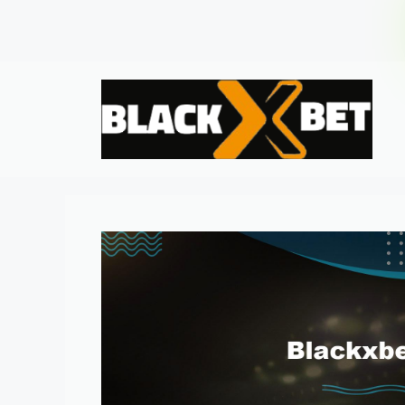
İçeriğe
atla