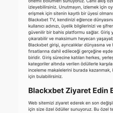
önemli bölümleri sunuyoruz. Canlı akış öze
izleyebilirsiniz. Unutmayın, izlemek için 
erişmek için sitenin kayıtlı bir üyesi olma
Blackxbet TV, kendinizi eğlence dünyasına 
kullanıcı adınızı, üyelik bilgilerinizi ve şi
güvenilir bir bahis platformu sağlar. Giriş 
çıkarabilir ve maksimum heyecan yaşayabil
Blackxbet girişi, ayrıcalıklar dünyasına
fırsatlarına dahil edileceği gerçeğine eşd
biridir. Giriş sürecine katılan herkes, yerl
kategoriler altında verilen ödüllerle karşıl
inceleme makalelerini burada kazanmak,
için bulabilirsiniz.
Blackxbet Ziyaret Edin B
Web sitemizi ziyaret ederek en son değişikl
için size özel ödüller sunuyoruz. Bu özel te