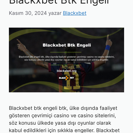
Kasım 30, 2024
yazar
Blackxbet
Blackxbet btk engeli btk, ülke dışında faaliyet
gösteren çevrimiçi casino ve casino sitelerini,
söz konusu ülkede yasa dışı oyunlar olarak
kabul edildikleri için sıklıkla engeller. Blackxbet