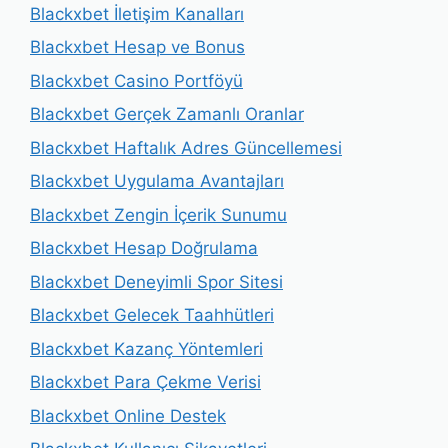
Blackxbet İletişim Kanalları
Blackxbet Hesap ve Bonus
Blackxbet Casino Portföyü
Blackxbet Gerçek Zamanlı Oranlar
Blackxbet Haftalık Adres Güncellemesi
Blackxbet Uygulama Avantajları
Blackxbet Zengin İçerik Sunumu
Blackxbet Hesap Doğrulama
Blackxbet Deneyimli Spor Sitesi
Blackxbet Gelecek Taahhütleri
Blackxbet Kazanç Yöntemleri
Blackxbet Para Çekme Verisi
Blackxbet Online Destek