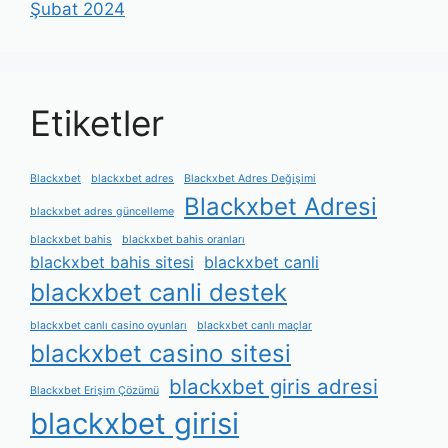
Şubat 2024
Etiketler
Blackxbet
blackxbet adres
Blackxbet Adres Değişimi
Blackxbet Adresi
blackxbet adres güncelleme
blackxbet bahis
blackxbet bahis oranları
blackxbet bahis sitesi
blackxbet canli
blackxbet canli destek
blackxbet canlı casino oyunları
blackxbet canlı maçlar
blackxbet casino sitesi
blackxbet giris adresi
Blackxbet Erişim Çözümü
blackxbet girisi