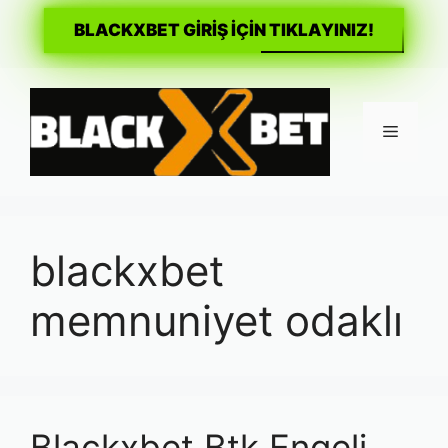
BLACKXBET GİRİŞ İÇİN TIKLAYINIZ!
İçeriğe
atla
Menü
blackxbet
memnuniyet odaklı
Blackxbet Btk Engeli