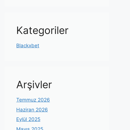
Kategoriler
Blackxbet
Arşivler
Temmuz 2026
Haziran 2026
Eylül 2025
Mayıs 2025