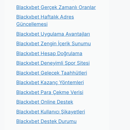
Blackxbet Gerçek Zamanlı Oranlar
Blackxbet Haftalık Adres
Güncellemesi
Blackxbet Uygulama Avantajları
Blackxbet Zengin İçerik Sunumu
Blackxbet Hesap Doğrulama
Blackxbet Deneyimli Spor Sitesi
Blackxbet Gelecek Taahhütleri
Blackxbet Kazanç Yöntemleri
Blackxbet Para Çekme Verisi
Blackxbet Online Destek
Blackxbet Kullanıcı Şikayetleri
Blackxbet Destek Durumu