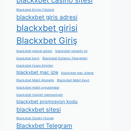
blackxbet casino sitesi
Blackxbet Erişim Çözümü
blackxbet giris adresi
blackxbet girisi
Blackxbet Giriş
blackxbet güncel adresi
blackxbet güvenlir mi
blackxbet kayıt
Blackxbet Kullanıcı Şikayetleri
blackxbet lisans bilgileri
blackxbet maç izle
blackxbet maç izleme
Blackxbet Mobil Abonelik
Blackxbet Mobil Kayıt
blackxbet mobil uygulamalar
blackxbet müşteri memnuniyeti
blackxbet promosyon kodu
blackxbet sitesi
Blackxbet Sürekli Hizmet
Blackxbet Telegram