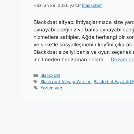
Haziran 29, 2026
yazar
Blackxbet
Blackxbet altyapı ihtiyaçlarınızda size yard
oynayabileceğiniz ve bahis oynayabileceği
hizmetlere sahipler. Ağda herhangi bir 
ve şirketle sosyalleşmenin keyfini çıkarabili
Blackxbet size iyi bahis ve oyun seçenekler
incitmeden her zaman onlara …
Devamını
Kategoriler
Blackxbet
Etiketler
Blackxbet Altyapı Yardımı
,
Blackxbet Faydalı U
Yorum yap