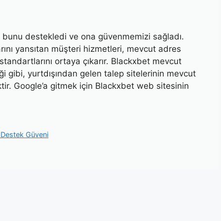
 bunu destekledi ve ona güvenmemizi sağladı.
rını yansıtan müşteri hizmetleri, mevcut adres
te standartlarını ortaya çıkarır. Blackxbet mevcut
i gibi, yurtdışından gelen talep sitelerinin mevcut
ktir. Google’a gitmek için Blackxbet web sitesinin
 Destek Güveni