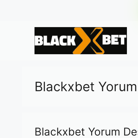
İçeriğe
atla
Blackxbet Yorum
Blackxbet Yorum De