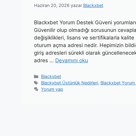
Haziran 20, 2026
yazar
Blackxbet
Blackxbet Yorum Destek Güveni yorumları
Güvenilir olup olmadığı sorusunun cevapla
değişiklikleri, lisans ve sertifikalarla kali
oturum açma adresi nedir. Hepimizin bildiğ
giriş adresleri sürekli olarak güncellenece
adres …
Devamını oku
Kategoriler
Blackxbet
Etiketler
Blackxbet Üstünlük Nedirleri
,
Blackxbet Yorum
Yorum yap