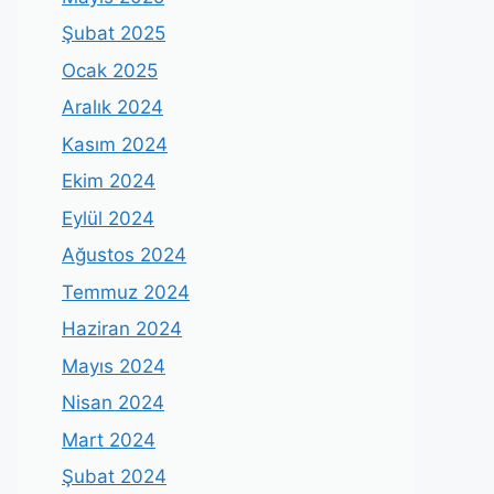
Şubat 2025
Ocak 2025
Aralık 2024
Kasım 2024
Ekim 2024
Eylül 2024
Ağustos 2024
Temmuz 2024
Haziran 2024
Mayıs 2024
Nisan 2024
Mart 2024
Şubat 2024