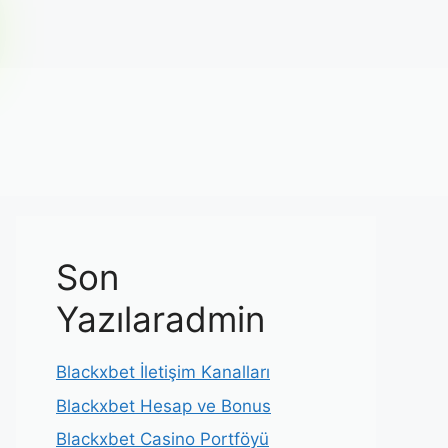
Son
Yazılaradmin
Blackxbet İletişim Kanalları
Blackxbet Hesap ve Bonus
Blackxbet Casino Portföyü