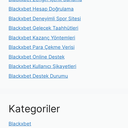
Blackxbet Hesap Doğrulama
Blackxbet Deneyimli Spor Sitesi
Blackxbet Gelecek Taahhütleri
Blackxbet Kazanç Yöntemleri
Blackxbet Para Çekme Verisi
Blackxbet Online Destek
Blackxbet Kullanıcı Şikayetleri
Blackxbet Destek Durumu
Kategoriler
Blackxbet