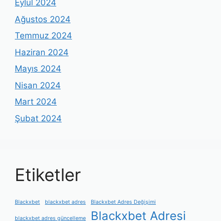
Eylül 2024
Ağustos 2024
Temmuz 2024
Haziran 2024
Mayıs 2024
Nisan 2024
Mart 2024
Şubat 2024
Etiketler
Blackxbet
blackxbet adres
Blackxbet Adres Değişimi
Blackxbet Adresi
blackxbet adres güncelleme