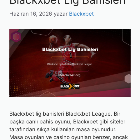
Haziran 16, 2026
yazar
Blackxbet
Blackxbet lig bahisleri Blackxbet League. Bir
başka canlı bahis oyunu, Blackxbet gibi siteler
tarafından sıkça kullanılan masa oyunudur.
Masa oyunları ve casino oyunları benzer, ancak