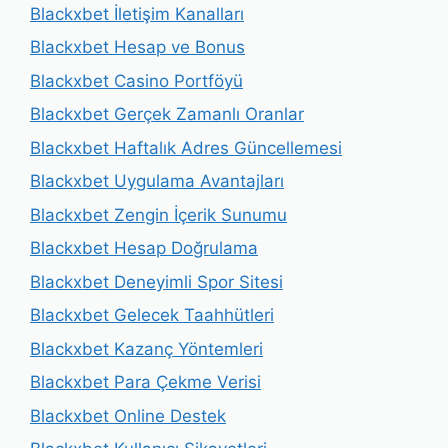
Blackxbet İletişim Kanalları
Blackxbet Hesap ve Bonus
Blackxbet Casino Portföyü
Blackxbet Gerçek Zamanlı Oranlar
Blackxbet Haftalık Adres Güncellemesi
Blackxbet Uygulama Avantajları
Blackxbet Zengin İçerik Sunumu
Blackxbet Hesap Doğrulama
Blackxbet Deneyimli Spor Sitesi
Blackxbet Gelecek Taahhütleri
Blackxbet Kazanç Yöntemleri
Blackxbet Para Çekme Verisi
Blackxbet Online Destek