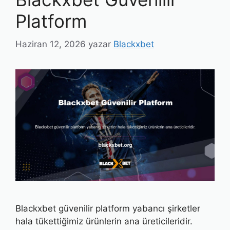
Platform
Haziran 12, 2026
yazar
Blackxbet
Blackxbet güvenilir platform yabancı şirketler
hala tükettiğimiz ürünlerin ana üreticileridir.