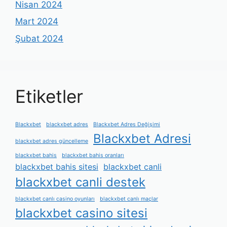
Nisan 2024
Mart 2024
Şubat 2024
Etiketler
Blackxbet
blackxbet adres
Blackxbet Adres Değişimi
Blackxbet Adresi
blackxbet adres güncelleme
blackxbet bahis
blackxbet bahis oranları
blackxbet bahis sitesi
blackxbet canli
blackxbet canli destek
blackxbet canlı casino oyunları
blackxbet canlı maçlar
blackxbet casino sitesi