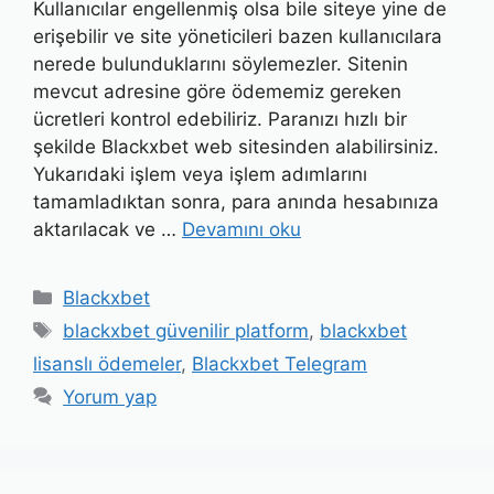
Kullanıcılar engellenmiş olsa bile siteye yine de
erişebilir ve site yöneticileri bazen kullanıcılara
nerede bulunduklarını söylemezler. Sitenin
mevcut adresine göre ödememiz gereken
ücretleri kontrol edebiliriz. Paranızı hızlı bir
şekilde Blackxbet web sitesinden alabilirsiniz.
Yukarıdaki işlem veya işlem adımlarını
tamamladıktan sonra, para anında hesabınıza
aktarılacak ve …
Devamını oku
Kategoriler
Blackxbet
Etiketler
blackxbet güvenilir platform
,
blackxbet
lisanslı ödemeler
,
Blackxbet Telegram
Yorum yap