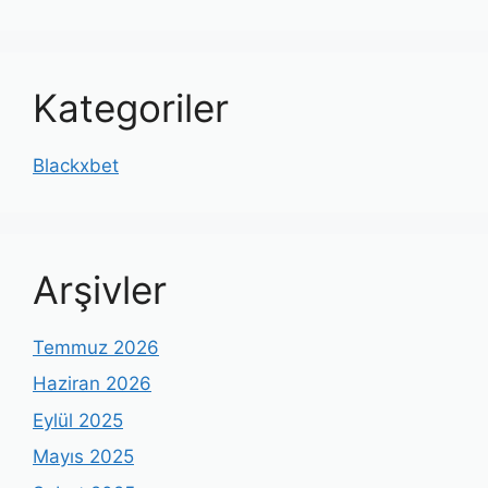
Kategoriler
Blackxbet
Arşivler
Temmuz 2026
Haziran 2026
Eylül 2025
Mayıs 2025