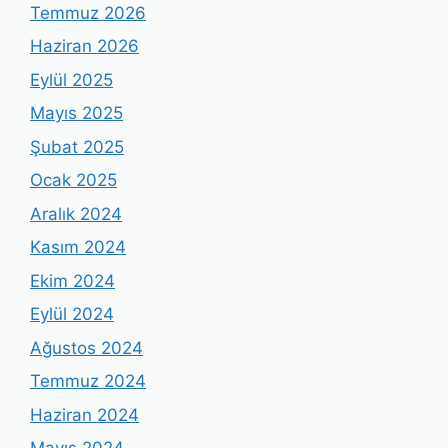
Temmuz 2026
Haziran 2026
Eylül 2025
Mayıs 2025
Şubat 2025
Ocak 2025
Aralık 2024
Kasım 2024
Ekim 2024
Eylül 2024
Ağustos 2024
Temmuz 2024
Haziran 2024