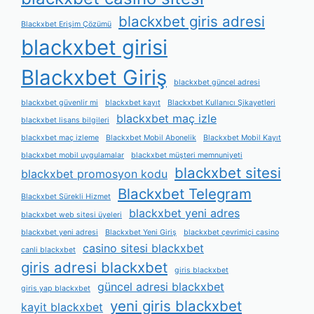
blackxbet giris adresi
Blackxbet Erişim Çözümü
blackxbet girisi
Blackxbet Giriş
blackxbet güncel adresi
blackxbet güvenlir mi
blackxbet kayıt
Blackxbet Kullanıcı Şikayetleri
blackxbet maç izle
blackxbet lisans bilgileri
blackxbet maç izleme
Blackxbet Mobil Abonelik
Blackxbet Mobil Kayıt
blackxbet mobil uygulamalar
blackxbet müşteri memnuniyeti
blackxbet sitesi
blackxbet promosyon kodu
Blackxbet Telegram
Blackxbet Sürekli Hizmet
blackxbet yeni adres
blackxbet web sitesi üyeleri
blackxbet yeni adresi
Blackxbet Yeni Giriş
blackxbet çevrimiçi casino
casino sitesi blackxbet
canli blackxbet
giris adresi blackxbet
giris blackxbet
güncel adresi blackxbet
giris yap blackxbet
yeni giris blackxbet
kayit blackxbet