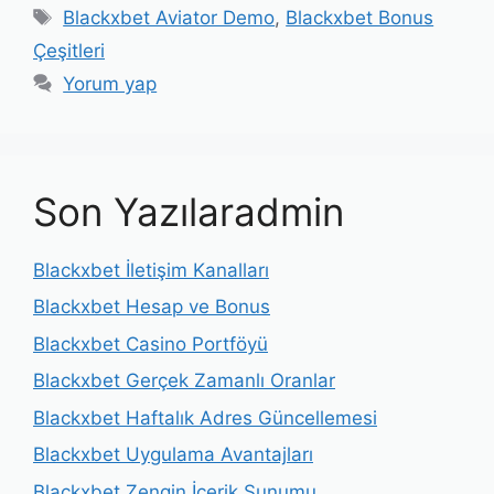
Etiketler
Blackxbet Aviator Demo
,
Blackxbet Bonus
Çeşitleri
Yorum yap
Son Yazılaradmin
Blackxbet İletişim Kanalları
Blackxbet Hesap ve Bonus
Blackxbet Casino Portföyü
Blackxbet Gerçek Zamanlı Oranlar
Blackxbet Haftalık Adres Güncellemesi
Blackxbet Uygulama Avantajları
Blackxbet Zengin İçerik Sunumu