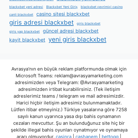
blackxbet yeni adresi
Blackxbet Yeni Giriş
blackxbet çevrimiçi casino
casino sitesi blackxbet
canli blackxbet
giris adresi blackxbet
giris blackxbet
güncel adresi blackxbet
giris yap blackxbet
yeni giris blackxbet
kayit blackxbet
Avrasya'nın en büyük reklam platformunda olmak için
Microsoft Teams:
reklam@avrasyamarketing.com
adresimizden veya Telegram: @Avrasyamarketing
adresimizden irtibat kurabilirsiniz. (Tek iletişim
adreslerimiz teams / telegram ve mail adresimizdir.
Harici hiçbir iletişim adresimiz bulunmamaktadır.
Lütfen itibar etmeyiniz.) Türkiye yasalarına göre 7258
sayılı kanun uyarınca yasa dışı bahis oynamanın
cezaları mevcuttur. Şu an bulunduğunuz site hiç bir
şekilde illegal bahis oyunları oynatmıyor ve oynamaya
aracı olmuyordur.
casinra
|
cashanem
|
bettogg
|