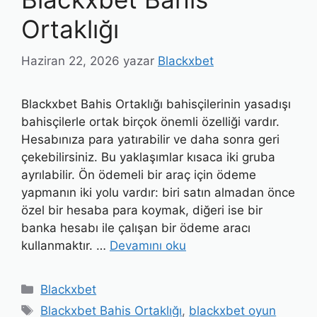
Ortaklığı
Haziran 22, 2026
yazar
Blackxbet
Blackxbet Bahis Ortaklığı bahisçilerinin yasadışı
bahisçilerle ortak birçok önemli özelliği vardır.
Hesabınıza para yatırabilir ve daha sonra geri
çekebilirsiniz. Bu yaklaşımlar kısaca iki gruba
ayrılabilir. Ön ödemeli bir araç için ödeme
yapmanın iki yolu vardır: biri satın almadan önce
özel bir hesaba para koymak, diğeri ise bir
banka hesabı ile çalışan bir ödeme aracı
kullanmaktır. …
Devamını oku
Kategoriler
Blackxbet
Etiketler
Blackxbet Bahis Ortaklığı
,
blackxbet oyun