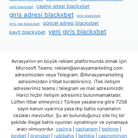
casino sitesi blackxbet
canli blackxbet
giris adresi blackxbet
giris blackxbet
güncel adresi blackxbet
giris yap blackxbet
yeni giris blackxbet
kayit blackxbet
Avrasya'nın en büyük reklam platformunda olmak için
Microsoft Teams:
reklam@avrasyamarketing.com
adresimizden veya Telegram: @Avrasyamarketing
adresimizden irtibat kurabilirsiniz. (Tek iletişim
adreslerimiz teams / telegram ve mail adresimizdir.
Harici hiçbir iletişim adresimiz bulunmamaktadır.
Lütfen itibar etmeyiniz.) Türkiye yasalarına göre 7258
sayılı kanun uyarınca yasa dışı bahis oynamanın
cezaları mevcuttur. Şu an bulunduğunuz site hiç bir
şekilde illegal bahis oyunları oynatmıyor ve oynamaya
aracı olmuyordur.
casinra
|
cashanem
|
bettogg
|
bovbet
|
prensbet
|
rubibahis
|
bettıkla
|
casinomilyon