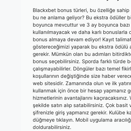
Blackxbet bonus türleri, bu özelliğe sahip 
bu ne anlama geliyor? Bu ekstra ödüller b
boyunca mevcuttur ve 3 ay boyunca bazı b
kullanılmayacak ve daha karlı bonuslarla d
bonus almaya devam ediyor! Kayıt talimat
göstereceğimizi yaparak bu ekstra ödülü al
gerekir. Mümkün olan bu adımları bitirdik
bonus seçebilirsiniz. Sporda farklı türde 
çalışmayabilirler. Döngüler bazı temel fik
koşullarının değiştiğinde size haber verec
web sitesidir. Zamanında olun ve ilk yatı
kullanmak için önce bir hesap yapmanız g
hizmetlerinin avantajlarını kaçıracaksınız.
şekilde satın alıp satabilirsiniz. Çok basit 
şifrenizle giriş yapmanız gerekir. Kulübe 
düğmeye tıklayın. Mobil uygulama aracılı
doldurabilirsiniz.