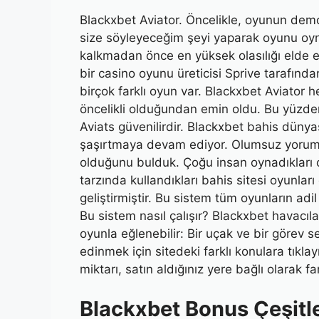
Blackxbet Aviator. Öncelikle, oyunun demo 
size söyleyeceğim şeyi yaparak oyunu oyn
kalkmadan önce en yüksek olasılığı elde e
bir casino oyunu üreticisi Sprive tarafından
birçok farklı oyun var. Blackxbet Aviator 
öncelikli olduğundan emin oldu. Bu yüzden
Aviats güvenilirdir. Blackxbet bahis dün
şaşırtmaya devam ediyor. Olumsuz yorumla
olduğunu bulduk. Çoğu insan oynadıkları o
tarzında kullandıkları bahis sitesi oyunlar
geliştirmiştir. Bu sistem tüm oyunların adil
Bu sistem nasıl çalışır? Blackxbet havacıl
oyunla eğlenebilir: Bir uçak ve bir görev 
edinmek için sitedeki farklı konulara tıklay
miktarı, satın aldığınız yere bağlı olarak fark
Blackxbet Bonus Çeşitle