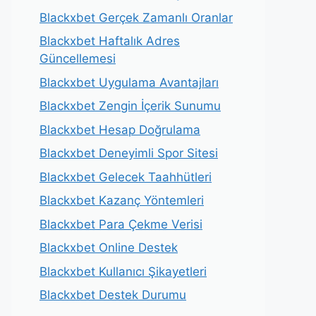
Blackxbet Gerçek Zamanlı Oranlar
Blackxbet Haftalık Adres
Güncellemesi
Blackxbet Uygulama Avantajları
Blackxbet Zengin İçerik Sunumu
Blackxbet Hesap Doğrulama
Blackxbet Deneyimli Spor Sitesi
Blackxbet Gelecek Taahhütleri
Blackxbet Kazanç Yöntemleri
Blackxbet Para Çekme Verisi
Blackxbet Online Destek
Blackxbet Kullanıcı Şikayetleri
Blackxbet Destek Durumu