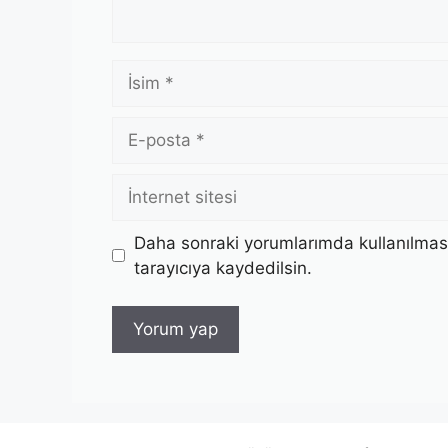
İsim
E-
posta
İnternet
sitesi
Daha sonraki yorumlarımda kullanılması
tarayıcıya kaydedilsin.