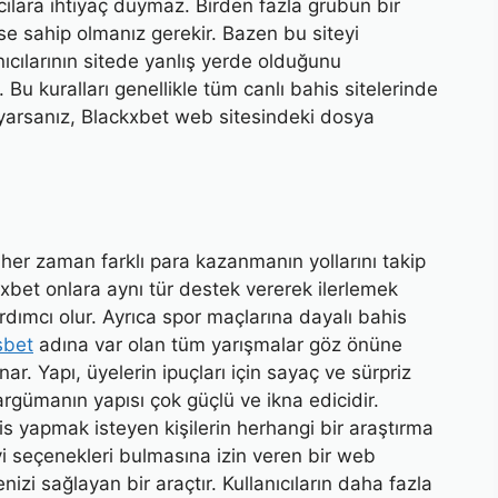
nıcılara ihtiyaç duymaz. Birden fazla grubun bir
se sahip olmanız gerekir. Bazen bu siteyi
anıcılarının sitede yanlış yerde olduğunu
u kuralları genellikle tüm canlı bahis sitelerinde
koyarsanız, Blackxbet web sitesindeki dosya
ı
ri her zaman farklı para kazanmanın yollarını takip
kxbet onlara aynı tür destek vererek ilerlemek
rdımcı olur. Ayrıca spor maçlarına dayalı bahis
sbet
adına var olan tüm yarışmalar göz önüne
nar. Yapı, üyelerin ipuçları için sayaç ve sürpriz
rgümanın yapısı çok güçlü ve ikna edicidir.
is yapmak isteyen kişilerin herhangi bir araştırma
i seçenekleri bulmasına izin veren bir web
menizi sağlayan bir araçtır. Kullanıcıların daha fazla