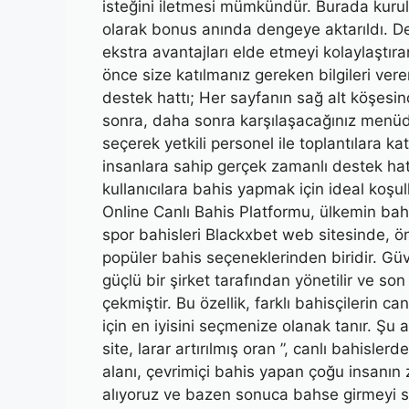
isteğini iletmesi mümkündür. Burada kurula
olarak bonus anında dengeye aktarıldı. De
ekstra avantajları elde etmeyi kolaylaştır
önce size katılmanız gereken bilgileri ver
destek hattı; Her sayfanın sağ alt köşesin
sonra, daha sonra karşılaşacağınız menüden
seçerek yetkili personel ile toplantılara katı
insanlara sahip gerçek zamanlı destek hat
kullanıcılara bahis yapmak için ideal koşul
Online Canlı Bahis Platformu, ülkemin bahi
spor bahisleri Blackxbet web sitesinde, ö
popüler bahis seçeneklerinden biridir. Güv
güçlü bir şirket tarafından yönetilir ve son
çekmiştir. Bu özellik, farklı bahisçilerin ca
için en iyisini seçmenize olanak tanır. Şu 
site, larar artırılmış oran ”, canlı bahisler
alanı, çevrimiçi bahis yapan çoğu insanın 
alıyoruz ve bazen sonuca bahse girmeyi s