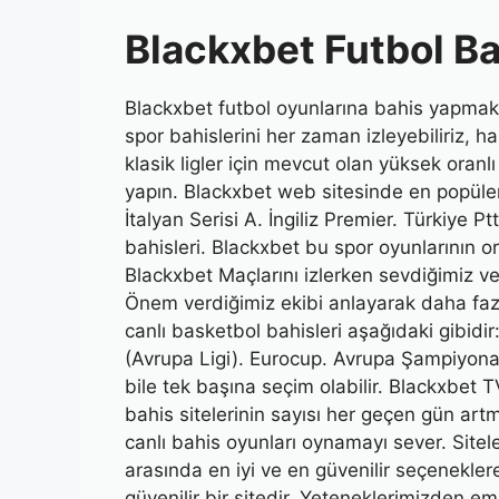
Blackxbet Futbol B
Blackxbet futbol oyunlarına bahis yapmak i
spor bahislerini her zaman izleyebiliriz, h
klasik ligler için mevcut olan yüksek oranl
yapın. Blackxbet web sitesinde en popüler c
İtalyan Serisi A. İngiliz Premier. Türkiye Pt
bahisleri. Blackxbet bu spor oyunlarının orta
Blackxbet Maçlarını izlerken sevdiğimiz ve
Önem verdiğimiz ekibi anlayarak daha faz
canlı basketbol bahisleri aşağıdaki gibidi
(Avrupa Ligi). Eurocup. Avrupa Şampiyonas
bile tek başına seçim olabilir. Blackxbet
bahis sitelerinin sayısı her geçen gün artm
canlı bahis oyunları oynamayı sever. Sitele
arasında en iyi ve en güvenilir seçenekler
güvenilir bir sitedir. Yeteneklerimizden e