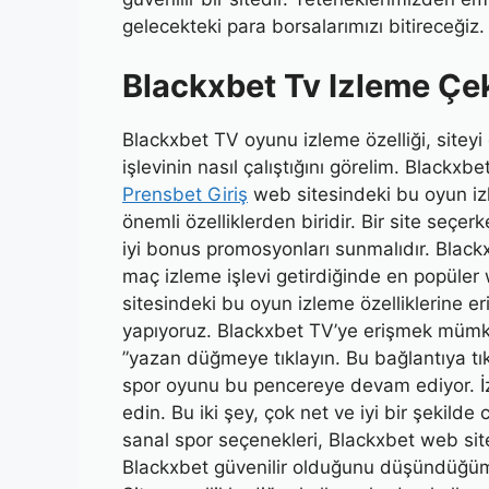
gelecekteki para borsalarımızı bitireceğiz.
Blackxbet Tv Izleme Çeki
Blackxbet TV oyunu izleme özelliği, siteyi 
işlevinin nasıl çalıştığını görelim. Black
Prensbet Giriş
web sitesindeki bu oyun izl
önemli özelliklerden biridir. Bir site seçer
iyi bonus promosyonları sunmalıdır. Blackxb
maç izleme işlevi getirdiğinde en popüler 
sitesindeki bu oyun izleme özelliklerine e
yapıyoruz. Blackxbet TV’ye erişmek mümk
”yazan düğmeye tıklayın. Bu bağlantıya tı
spor oyunu bu pencereye devam ediyor. 
edin. Bu iki şey, çok net ve iyi bir şekilde 
sanal spor seçenekleri, Blackxbet web sit
Blackxbet güvenilir olduğunu düşündüğüm