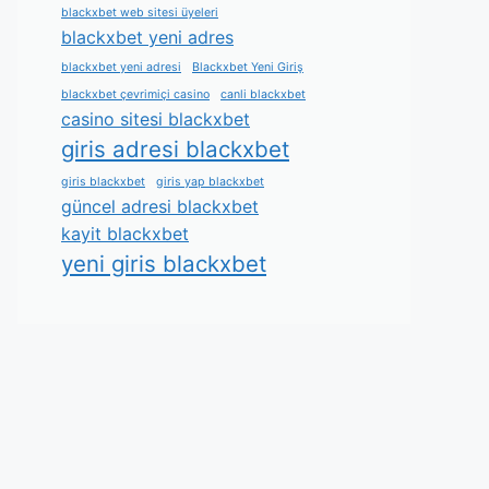
blackxbet web sitesi üyeleri
blackxbet yeni adres
blackxbet yeni adresi
Blackxbet Yeni Giriş
blackxbet çevrimiçi casino
canli blackxbet
casino sitesi blackxbet
giris adresi blackxbet
giris blackxbet
giris yap blackxbet
güncel adresi blackxbet
kayit blackxbet
yeni giris blackxbet