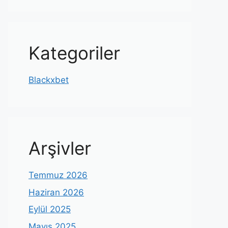
Kategoriler
Blackxbet
Arşivler
Temmuz 2026
Haziran 2026
Eylül 2025
Mayıs 2025