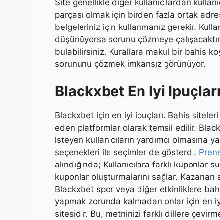
Site genellikle diğer kullanıcılardan kulla
parçası olmak için birden fazla ortak adre
belgeleriniz için kullanmanız gerekir. Kull
düşünüyorsa sorunu çözmeye çalışacaktır. B
bulabilirsiniz. Kurallara makul bir bahis 
sorununu çözmek imkansız görünüyor.
Blackxbet En Iyi Ipuçlar
Blackxbet için en iyi ipuçları. Bahis sitele
eden platformlar olarak temsil edilir. Blac
isteyen kullanıcıların yardımcı olmasına ya
seçenekleri ile seçimler de gösterdi.
Pren
alındığında; Kullanıcılara farklı kuponlar su
kuponlar oluşturmalarını sağlar. Kazanan a
Blackxbet spor veya diğer etkinliklere bah
yapmak zorunda kalmadan onlar için en iy
sitesidir. Bu, metninizi farklı dillere çevir