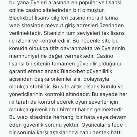
bu yana üyeleri arasında en popüler ve lisanslı
online casino sitelerinden biri olmuştur.
Blackxbet lisans bilgileri casino meraklılarına
web sitesinde mevcut giriş adresleri üzerinden
verilmektedir. Sitenizin tüm seviyeleri tek lisans
ile izlenir ve kontrol edilir. Bu nedenle site bu
konuda oldukça titiz davranmakta ve üyelerinin
memnuniyetine değer vermektedir. Casino
lisansı bir sitenin tamamen güvenilir olduğunu
garanti etmez ancak Blackxbet güvenilirlik
açısından başka önlemler alır, dolayısıyla
oldukça stabildir. Bu site artık Lisans Kurulu ve
yöneticilerinin kontrolü altındadır. Bu sayede her
iki tarafı da kontrol ederek oyun severler için
oldukça güvenilir bir hizmet haline gelmektedir.
Bu web sitesinde herhangi bir hata veya devam
eden güvenlik sorunu yoktur. Oyuncular sitede
bir sorunla karşılaştıklarında canlı destek hattı