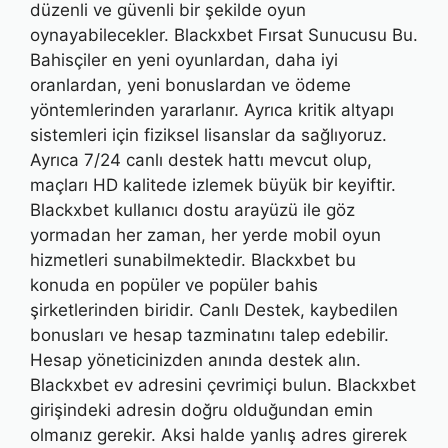
düzenli ve güvenli bir şekilde oyun
oynayabilecekler. Blackxbet Fırsat Sunucusu Bu.
Bahisçiler en yeni oyunlardan, daha iyi
oranlardan, yeni bonuslardan ve ödeme
yöntemlerinden yararlanır. Ayrıca kritik altyapı
sistemleri için fiziksel lisanslar da sağlıyoruz.
Ayrıca 7/24 canlı destek hattı mevcut olup,
maçları HD kalitede izlemek büyük bir keyiftir.
Blackxbet kullanıcı dostu arayüzü ile göz
yormadan her zaman, her yerde mobil oyun
hizmetleri sunabilmektedir. Blackxbet bu
konuda en popüler ve popüler bahis
şirketlerinden biridir. Canlı Destek, kaybedilen
bonusları ve hesap tazminatını talep edebilir.
Hesap yöneticinizden anında destek alın.
Blackxbet ev adresini çevrimiçi bulun. Blackxbet
girişindeki adresin doğru olduğundan emin
olmanız gerekir. Aksi halde yanlış adres girerek