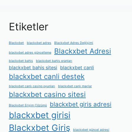
Etiketler
Blackxbet
blackxbet adres
Blackxbet Adres Değişimi
Blackxbet Adresi
blackxbet adres güncelleme
blackxbet bahis
blackxbet bahis oranları
blackxbet bahis sitesi
blackxbet canli
blackxbet canli destek
blackxbet canlı casino oyunları
blackxbet canlı maçlar
blackxbet casino sitesi
blackxbet giris adresi
Blackxbet Erişim Çözümü
blackxbet girisi
Blackxbet Giriş
blackxbet güncel adresi