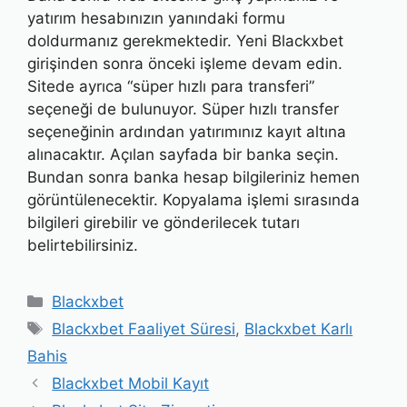
yatırım hesabınızın yanındaki formu
doldurmanız gerekmektedir. Yeni Blackxbet
girişinden sonra önceki işleme devam edin.
Sitede ayrıca “süper hızlı para transferi”
seçeneği de bulunuyor. Süper hızlı transfer
seçeneğinin ardından yatırımınız kayıt altına
alınacaktır. Açılan sayfada bir banka seçin.
Bundan sonra banka hesap bilgileriniz hemen
görüntülenecektir. Kopyalama işlemi sırasında
bilgileri girebilir ve gönderilecek tutarı
belirtebilirsiniz.
Kategoriler
Blackxbet
Etiketler
Blackxbet Faaliyet Süresi
,
Blackxbet Karlı
Bahis
Blackxbet Mobil Kayıt