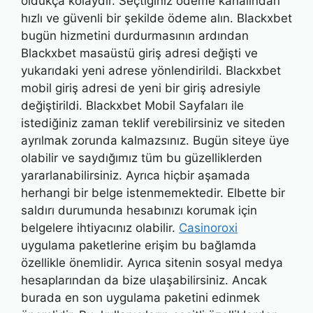
oldukça kolaydır. Seçtiğiniz ödeme kanalından
hızlı ve güvenli bir şekilde ödeme alın. Blackxbet
bugün hizmetini durdurmasının ardından
Blackxbet masaüstü giriş adresi değişti ve
yukarıdaki yeni adrese yönlendirildi. Blackxbet
mobil giriş adresi de yeni bir giriş adresiyle
değiştirildi. Blackxbet Mobil Sayfaları ile
istediğiniz zaman teklif verebilirsiniz ve siteden
ayrılmak zorunda kalmazsınız. Bugün siteye üye
olabilir ve saydığımız tüm bu güzelliklerden
yararlanabilirsiniz. Ayrıca hiçbir aşamada
herhangi bir belge istenmemektedir. Elbette bir
saldırı durumunda hesabınızı korumak için
belgelere ihtiyacınız olabilir.
Casinoroxi
uygulama paketlerine erişim bu bağlamda
özellikle önemlidir. Ayrıca sitenin sosyal medya
hesaplarından da bize ulaşabilirsiniz. Ancak
burada en son uygulama paketini edinmek