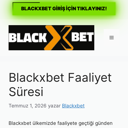
BLACKXBET GİRİŞ İÇİN TIKLAYINIZ!
İçeriğe
atla
Menü
Blackxbet Faaliyet
Süresi
Temmuz 1, 2026
yazar
Blackxbet
Blackxbet ülkemizde faaliyete geçtiği günden