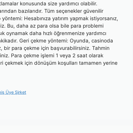
ıtlamalar konusunda size yardımcı olabilir.
ından bazılarıdır. Tüm seçenekler güvenilir
 yöntemi: Hesabınıza yatırım yapmak istiyorsanız,
niz. Bu, daha az para olsa bile para problemi
sık oynamak daha hızlı öğrenmenize yardımcı
 dakikadır. Geri çekme yöntemi: Oyunda, casinoda
, bir para çekme için başvurabilirsiniz. Tahmin
rsiniz. Para çekme işlemi 1 veya 2 saat olarak
geri çekmek için dönüşüm koşulları tamamen yerine
iş Üye Şirket