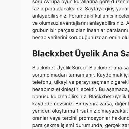
soru Avrupa oyun kurallarına göre düzenle
fazla para alacaksınız. Sayfaya giriş yapar
anlayabilirsiniz. Forumdaki kullanıcı ince
ve olumsuz avantajlarını anlayabilirsiniz. A
grubun bir parçası olan insanlar paralarını 
hesap verilerini koruduğunuzdan emin olu
Blackxbet Üyelik Ana S
Blackxbet Üyelik Süreci. Blackxbet ana say
sorun olmadan tamamlanır. Kaydolmak için a
telefonu, ülkeyi ve parayı seçmeniz gerek
hesabınız etkinleştirilecektir. Bu aşamada,
bonusu kullanabilirsiniz. Blackxbet üyelik k
kaydedemezsiniz. Bir üyeniz varsa, diğer k
yeniden oluşturma fırsatınız olmayacaktır. 
oranlar veya tercihli promosyonlar hakkında
para çekme işlemi durumunda, gerçek zama