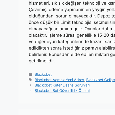
hizmetleri, sık sık değişen teknoloji ve kıs
Çevrimiçi ödeme yapmanın en yaygın yollar
olduğundan, sorun olmayacaktır. Depozito
önce düşük bir Limit teknolojisi seçmelisi
olmayacağı anlamına gelir. Oyunlar daha 
olacaktır. İşleme süresi genellikle 15-20
ve diğer oyun kategorilerinde kazanırsanız
edildikten sonra istediğiniz parayı alabili
belirlenir. Bonusdan elde edilen miktarı 
getirilmelidir.
Kategoriler
Blackxbet
Etiketler
Blackxbet Açmaz Yeni Adres
,
Blackxbet Gelişm
Blackxbet Kriter Lisans Sorunları
Blackxbet Bet Güvenilirlik Önemi