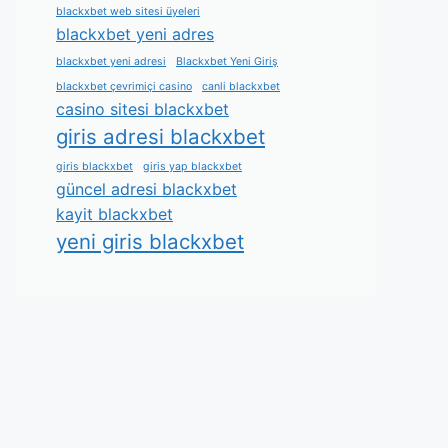
blackxbet web sitesi üyeleri
blackxbet yeni adres
blackxbet yeni adresi
Blackxbet Yeni Giriş
blackxbet çevrimiçi casino
canli blackxbet
casino sitesi blackxbet
giris adresi blackxbet
giris blackxbet
giris yap blackxbet
güncel adresi blackxbet
kayit blackxbet
yeni giris blackxbet