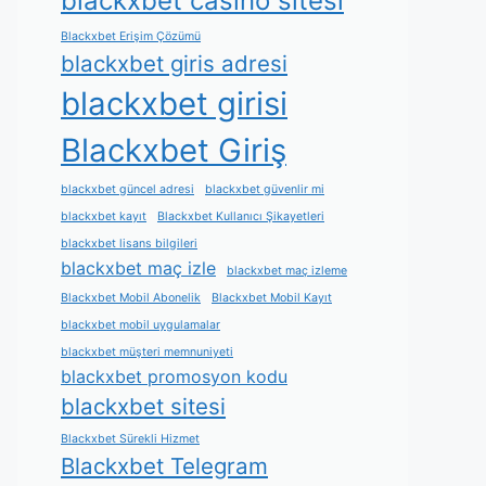
blackxbet casino sitesi
Blackxbet Erişim Çözümü
blackxbet giris adresi
blackxbet girisi
Blackxbet Giriş
blackxbet güncel adresi
blackxbet güvenlir mi
blackxbet kayıt
Blackxbet Kullanıcı Şikayetleri
blackxbet lisans bilgileri
blackxbet maç izle
blackxbet maç izleme
Blackxbet Mobil Abonelik
Blackxbet Mobil Kayıt
blackxbet mobil uygulamalar
blackxbet müşteri memnuniyeti
blackxbet promosyon kodu
blackxbet sitesi
Blackxbet Sürekli Hizmet
Blackxbet Telegram