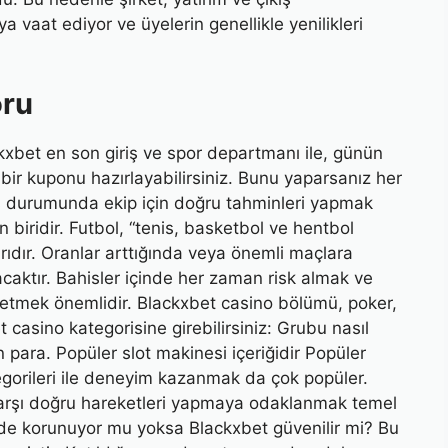
a vaat ediyor ve üyelerin genellikle yenilikleri
oru
xbet en son giriş ve spor departmanı ile, günün
 bir kuponu hazırlayabilirsiniz. Bunu yaparsanız her
is durumunda ekip için doğru tahminleri yapmak
 biridir. Futbol, “tenis, basketbol ve hentbol
arıdır. Oranlar arttığında veya önemli maçlara
acaktır. Bahisler içinde her zaman risk almak ve
 etmek önemlidir. Blackxbet casino bölümü, poker,
t casino kategorisine girebilirsiniz: Grubu nasıl
çin para. Popüler slot makinesi içeriğidir Popüler
gorileri ile deneyim kazanmak da çok popüler.
 karşı doğru hareketleri yapmaya odaklanmak temel
nde korunuyor mu yoksa Blackxbet güvenilir mi? Bu