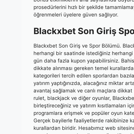
prosedürlerini hızlı bir şekilde tamamlamay
öğrenmeleri üyelere güven sağlıyor.
Blackxbet Son Giriş Sp
Blackxbet Son Giriş ve Spor Bölümü. Black
herhangi bir saatinde istediğiniz herhangi
gün daha fazla kupon yapabilirsiniz. Bah
dikkate alınması gereken temel kurallardan
kategorileri tercih edilen sporlardan bazıl
yatırım yaptığınızda, alacağınız miktar art
avantaj sağlamak ve canlı maçlara dikkat
rulet, blackjack ve diğer oyunlar, Blackxbe
birleştireceğiniz ve yatırım kısıtlamaları i
programlara erişmek ve popüler oyun kate
Gerçek bayilerle faaliyetlerde rakibinize
kurallardan biridir. Hesabımız web sitesi