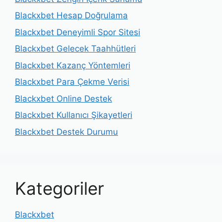
Blackxbet Hesap Doğrulama
Blackxbet Deneyimli Spor Sitesi
Blackxbet Gelecek Taahhütleri
Blackxbet Kazanç Yöntemleri
Blackxbet Para Çekme Verisi
Blackxbet Online Destek
Blackxbet Kullanıcı Şikayetleri
Blackxbet Destek Durumu
Kategoriler
Blackxbet