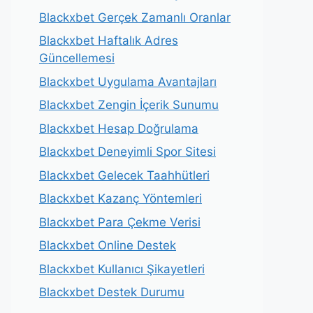
Blackxbet Gerçek Zamanlı Oranlar
Blackxbet Haftalık Adres
Güncellemesi
Blackxbet Uygulama Avantajları
Blackxbet Zengin İçerik Sunumu
Blackxbet Hesap Doğrulama
Blackxbet Deneyimli Spor Sitesi
Blackxbet Gelecek Taahhütleri
Blackxbet Kazanç Yöntemleri
Blackxbet Para Çekme Verisi
Blackxbet Online Destek
Blackxbet Kullanıcı Şikayetleri
Blackxbet Destek Durumu