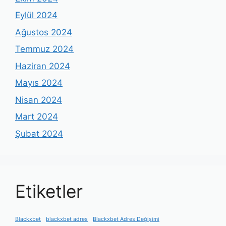
Eylül 2024
Ağustos 2024
Temmuz 2024
Haziran 2024
Mayıs 2024
Nisan 2024
Mart 2024
Şubat 2024
Etiketler
Blackxbet
blackxbet adres
Blackxbet Adres Değişimi