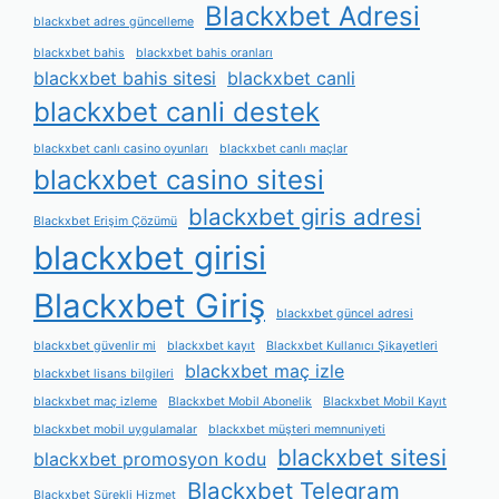
Blackxbet Adresi
blackxbet adres güncelleme
blackxbet bahis
blackxbet bahis oranları
blackxbet bahis sitesi
blackxbet canli
blackxbet canli destek
blackxbet canlı casino oyunları
blackxbet canlı maçlar
blackxbet casino sitesi
blackxbet giris adresi
Blackxbet Erişim Çözümü
blackxbet girisi
Blackxbet Giriş
blackxbet güncel adresi
blackxbet güvenlir mi
blackxbet kayıt
Blackxbet Kullanıcı Şikayetleri
blackxbet maç izle
blackxbet lisans bilgileri
blackxbet maç izleme
Blackxbet Mobil Abonelik
Blackxbet Mobil Kayıt
blackxbet mobil uygulamalar
blackxbet müşteri memnuniyeti
blackxbet sitesi
blackxbet promosyon kodu
Blackxbet Telegram
Blackxbet Sürekli Hizmet