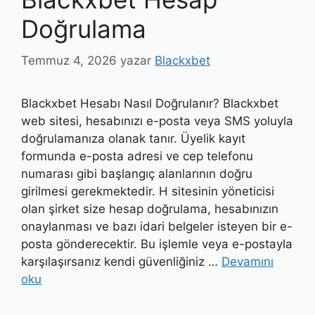
Doğrulama
Temmuz 4, 2026
yazar
Blackxbet
Blackxbet Hesabı Nasıl Doğrulanır? Blackxbet
web sitesi, hesabınızı e-posta veya SMS yoluyla
doğrulamanıza olanak tanır. Üyelik kayıt
formunda e-posta adresi ve cep telefonu
numarası gibi başlangıç alanlarının doğru
girilmesi gerekmektedir. H sitesinin yöneticisi
olan şirket size hesap doğrulama, hesabınızın
onaylanması ve bazı idari belgeler isteyen bir e-
posta gönderecektir. Bu işlemle veya e-postayla
karşılaşırsanız kendi güvenliğiniz …
Devamını
oku