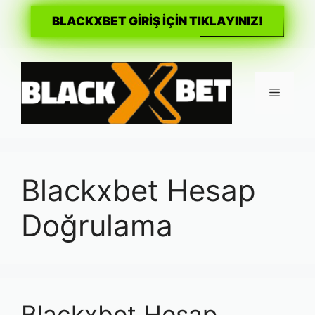
BLACKXBET GİRİŞ İÇİN TIKLAYINIZ!
İçeriğe
atla
Menü
Blackxbet Hesap
Doğrulama
Blackxbet Hesap