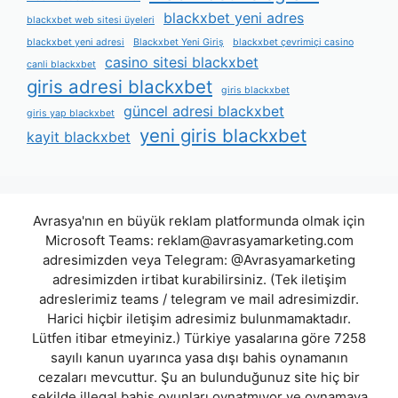
blackxbet yeni adres
blackxbet web sitesi üyeleri
blackxbet yeni adresi
Blackxbet Yeni Giriş
blackxbet çevrimiçi casino
casino sitesi blackxbet
canli blackxbet
giris adresi blackxbet
giris blackxbet
güncel adresi blackxbet
giris yap blackxbet
yeni giris blackxbet
kayit blackxbet
Avrasya'nın en büyük reklam platformunda olmak için
Microsoft Teams:
reklam@avrasyamarketing.com
adresimizden veya Telegram: @Avrasyamarketing
adresimizden irtibat kurabilirsiniz. (Tek iletişim
adreslerimiz teams / telegram ve mail adresimizdir.
Harici hiçbir iletişim adresimiz bulunmamaktadır.
Lütfen itibar etmeyiniz.) Türkiye yasalarına göre 7258
sayılı kanun uyarınca yasa dışı bahis oynamanın
cezaları mevcuttur. Şu an bulunduğunuz site hiç bir
şekilde illegal bahis oyunları oynatmıyor ve oynamaya